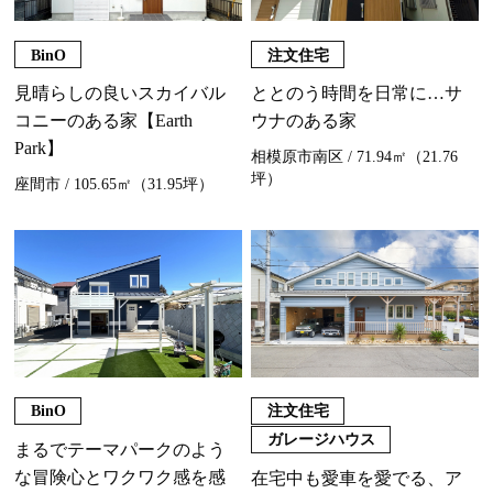
BinO
注文住宅
見晴らしの良いスカイバル
ととのう時間を日常に…サ
コニーのある家【Earth
ウナのある家
Park】
相模原市南区 / 71.94㎡（21.76
坪）
座間市 / 105.65㎡（31.95坪）
BinO
注文住宅
ガレージハウス
まるでテーマパークのよう
な冒険心とワクワク感を感
在宅中も愛車を愛でる、ア