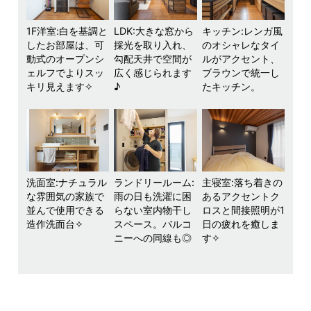
1F洋室:白を基調と
LDK:大きな窓から
キッチン:レンガ風
したお部屋は、可
採光を取り入れ、
のオシャレなタイ
動式のオープンシ
勾配天井で空間が
ルがアクセント、
ェルフでよりスッ
広く感じられます
ブラウンで統一し
キリ見えます✧
♪
たキッチン。
洗面室:ナチュラル
ランドリールーム:
主寝室:落ち着きの
な雰囲気の家族で
雨の日も洗濯に困
あるアクセントク
並んで使用できる
らない室内物干し
ロスと間接照明が1
造作洗面台✧
スペース。バルコ
日の疲れを癒しま
ニーへの同線も◎
す✧