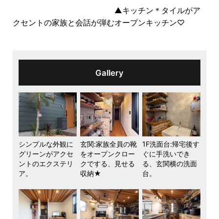
▲キッチン＊タイルがア
クセントの家族と会話が弾むオープンキッチン♡
Gallery
シンプルな外観に
玄関:家族全員の靴
1F洗面台:帰宅後す
グリーンがアクセ
をオープンクロー
ぐに手洗いでき
ントのエクステリ
クでする、見せる
る、玄関横の洗面
ア。
収納★
台。