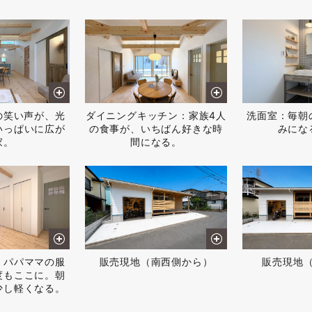
の笑い声が、光
ダイニングキッチン：家族4人
洗面室：毎朝
いっぱいに広が
の食事が、いちばん好きな時
みにな
家。
間になる。
：パパママの服
販売現地（南西側から）
販売現地
度もここに。朝
少し軽くなる。