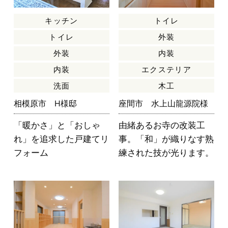
キッチン
トイレ
トイレ
外装
外装
内装
内装
エクステリア
洗面
木工
相模原市 H様邸
座間市 水上山龍源院様
「暖かさ」と「おしゃ
由緒あるお寺の改装工
れ」を追求した戸建てリ
事。「和」が織りなす熟
フォーム
練された技が光ります。