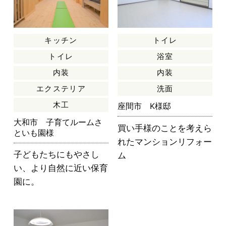
キッチン
トイレ
トイレ
浴室
内装
内装
エクステリア
洗面
木工
座間市 K様邸
大和市 子育てルームさ
買い手様のことを考えら
といも園様
れたマンションリフォー
子どもたちにもやさし
ム
い、より自然に近い保育
園に。