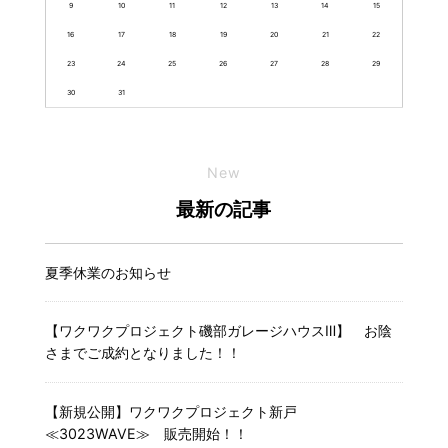
9
10
11
12
13
14
15
16
17
18
19
20
21
22
23
24
25
26
27
28
29
30
31
New
最新の記事
夏季休業のお知らせ
【ワクワクプロジェクト磯部ガレージハウスⅢ】 お陰
さまでご成約となりました！！
【新規公開】ワクワクプロジェクト新戸
≪3023WAVE≫ 販売開始！！