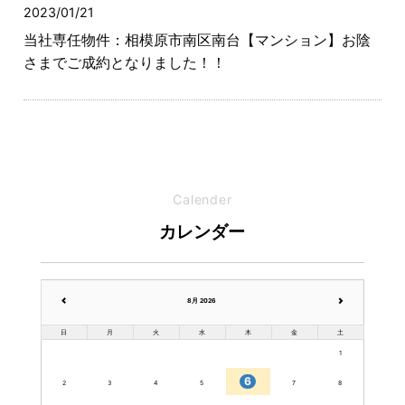
2023/01/21
当社専任物件：相模原市南区南台【マンション】お陰
さまでご成約となりました！！
Calender
カレンダー
8月 2026
日
月
火
水
木
金
土
1
6
2
3
4
5
7
8