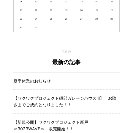
9
10
11
12
13
14
15
16
17
18
19
20
21
22
23
24
25
26
27
28
29
30
31
New
最新の記事
夏季休業のお知らせ
【ワクワクプロジェクト磯部ガレージハウスⅢ】 お陰
さまでご成約となりました！！
【新規公開】ワクワクプロジェクト新戸
≪3023WAVE≫ 販売開始！！