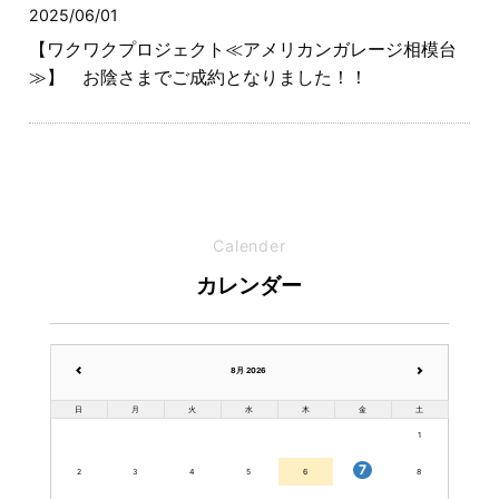
2025/06/01
【ワクワクプロジェクト≪アメリカンガレージ相模台
≫】 お陰さまでご成約となりました！！
Calender
カレンダー
8月 2026
日
月
火
水
木
金
土
1
7
2
3
4
5
6
8